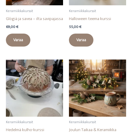
Keramiikkakurssit
Keramiikkakurssit
Glögiä ja savea – ilta savipajassa
Halloween teema kurssi
69,00
€
55,00
€
Varaa
Varaa
Keramiikkakurssit
Keramiikkakurssit
Hedelmä kulho-kurssi
Joulun Taikaa & Keramiikka