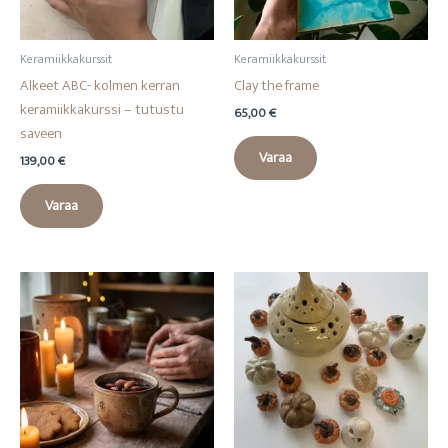
Keramiikkakurssit
Keramiikkakurssit
Alkeet ABC- kolmen kerran
Clay the frame
keramiikkakurssi – tutustu
65,00
€
saveen
Varaa
139,00
€
Varaa