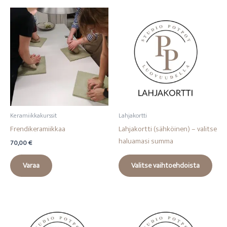
Keramiikkakurssit
Lahjakortti
Frendikeramiikkaa
Lahjakortti (sähköinen) – valitse
haluamasi summa
70,00
€
Varaa
Valitse vaihtoehdoista