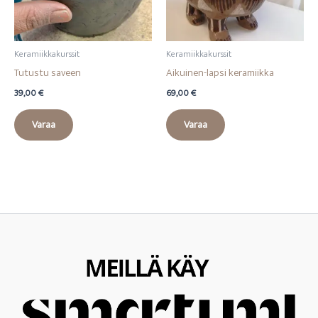
Keramiikkakurssit
Keramiikkakurssit
Tutustu saveen
Aikuinen-lapsi keramiikka
39,00
€
69,00
€
Varaa
Varaa