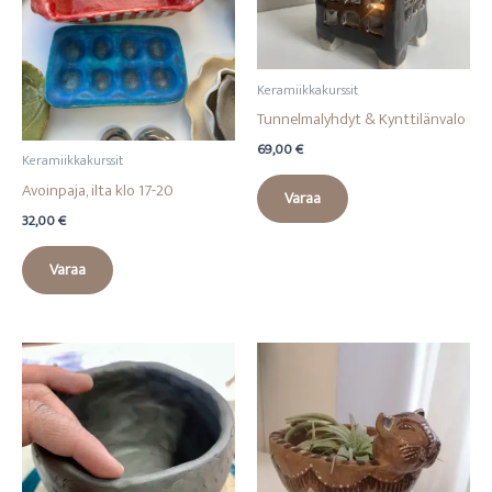
Keramiikkakurssit
Tunnelmalyhdyt & Kynttilänvalo
69,00
€
Keramiikkakurssit
Avoinpaja, ilta klo 17-20
Varaa
32,00
€
Varaa