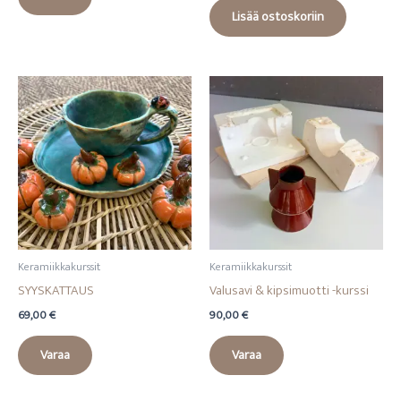
Lisää ostoskoriin
Keramiikkakurssit
Keramiikkakurssit
SYYSKATTAUS
Valusavi & kipsimuotti -kurssi
69,00
€
90,00
€
Varaa
Varaa