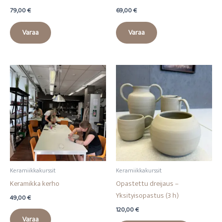
79,00
€
69,00
€
Varaa
Varaa
Keramiikkakurssit
Keramiikkakurssit
Keramikka kerho
Opastettu dreijaus –
Yksityisopastus (3 h)
49,00
€
120,00
€
Varaa