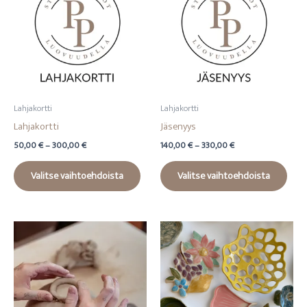
Lahjakortti
Lahjakortti
Lahjakortti
Jäsenyys
Hintaluokka:
Hintaluokka:
50,00
€
–
300,00
€
140,00
€
–
330,00
€
50,00 €
140,00 €
Tällä
Tällä
-
-
Valitse vaihtoehdoista
Valitse vaihtoehdoista
tuotteella
tuot
300,00 €
330,00 €
on
on
useampi
usea
muunnelma.
muun
Voit
Voit
tehdä
tehd
valinnat
valin
tuotteen
tuot