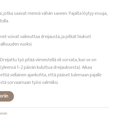
a, jotka saavat mennä vähän saveen. Pajalta löytyy essuja,
tulla.
nnet voivat vaikeuttaa dreijausta, ja pitkät hiukset
vallisuuden vuoksi.
Dreijattu työ pitää viimeistellä eli sorvata, kun se on
yleensä 1–2 päivän kuluttua dreijauksesta). Aikaa
ettiä sellainen ajankohta, että pääset tulemaan pajalle
stä sorvaamaan työsi valmiiksi.
oriin
einen