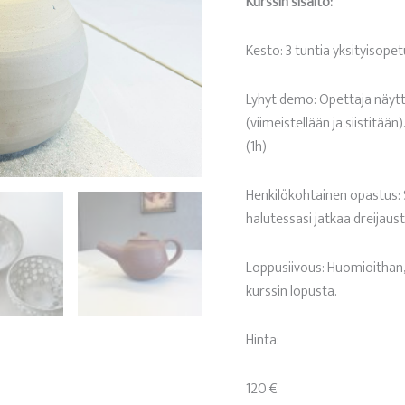
Kurssin sisältö:
Kesto: 3 tuntia yksityisopet
Lyhyt demo: Opettaja näyttä
(viimeistellään ja siistitään
(1h)
Henkilökohtainen opastus: 
halutessasi jatkaa dreijaust
Loppusiivous: Huomioithan, 
kurssin lopusta.
Hinta:
120 €