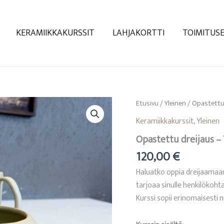
KERAMIIKKAKURSSIT
LAHJAKORTTI
TOIMITUS
Etusivu
/
Yleinen
/ Opastettu 
Keramiikkakurssit
,
Yleinen
Opastettu dreijaus – 
120,00
€
Haluatko oppia dreijaamaan 
tarjoaa sinulle henkilökoht
Kurssi sopii erinomaisesti n