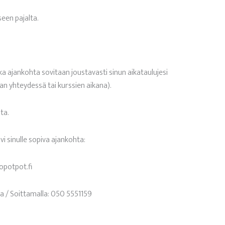
een pajalta.
?
ka ajankohta sovitaan joustavasti sinun aikataulujesi
n yhteydessä tai kurssien aikana).
ta.
vi sinulle sopiva ajankohta:
opotpot.fi
lla / Soittamalla: 050 5551159