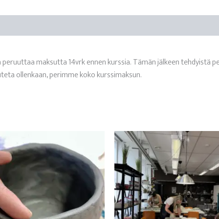
ta peruuttaa maksutta 14vrk ennen kurssia. Tämän jälkeen tehdyistä p
ruuteta ollenkaan, perimme koko kurssimaksun.