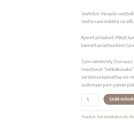
Vaatetus: Varaudu vaatteill
mutta saviroiskeita voi silti 
Kynnet ja hiukset: Pitkät ky
kannattaa laittaa kiinni tur
Työn viimeistely (Sorvaus): 
muuttunut ”nahkakuivaksi” (
varatessa kannattaa siis mi
uudestaan parin päivän pää
Opastettu
Lisää ostosk
dreijaus
–
Yksityisopastus
Osastot:
Keramiikkakurssit
,
Yl
(3
h)
määrä