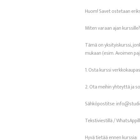
Huom! Savet ostetaan eriks
Miten varaan ajan kurssille
Tämä on yksityiskurssi, jon
mukaan (esim. Avoimen paja
1. Osta kurssi verkkokaupas
2. Ota meihin yhteyttä ja so
Sähköpostitse:
info@studi
Tekstiviestillä / WhatsAppi
Hyvä tietää ennen kurssia: