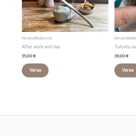
Keramiikkakurssit
Keramiikkaku
After work and clay
Tutustu s
55,00
€
39,00
€
Varaa
Varaa