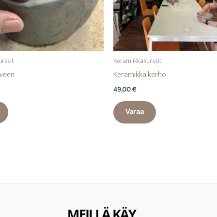
rssit
Keramiikkakurssit
aveen
Keramikka kerho
49,00
€
Varaa