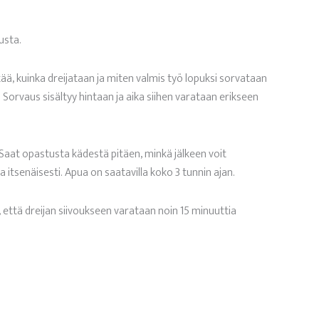
usta.
ä, kuinka dreijataan ja miten valmis työ lopuksi sorvataan
). Sorvaus sisältyy hintaan ja aika siihen varataan erikseen
Saat opastusta kädestä pitäen, minkä jälkeen voit
a itsenäisesti. Apua on saatavilla koko 3 tunnin ajan.
että dreijan siivoukseen varataan noin 15 minuuttia