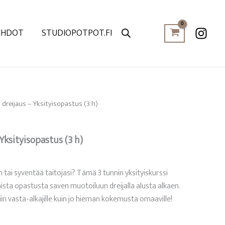
EHDOT
STUDIOPOTPOT.FI
dreijaus – Yksityisopastus (3 h)
Yksityisopastus (3 h)
tai syventää taitojasi? Tämä 3 tunnin yksityiskurssi
aista opastusta saven muotoiluun dreijalla alusta alkaen.
iin vasta-alkajille kuin jo hieman kokemusta omaaville!